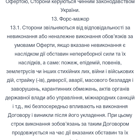
Офертою, Сторони керуються чинним законодавством
України.
13. Форс-мажор
13.1. Сторони звільняються від відповідальності за
невиконання або неналежне виконання обов’язків за
умовами Оферти, якщо вказане невиконання є
наслідком дії обставин непереборної сили та їх
наслідків, а саме: пожеж, епідемій, повенів,
землетрусів чи інших стихійних лих, війни і військових
дій, страйку (-ів), диверсії, аварії, масового безладдя і
заворушень, карантинних обмежень, актів органів
державної влади або управління, міжнародних санкцій
і т.д., які безпосередньо впливають на виконання
Договору і виникли після його укладення. При цьому
строк виконання зобов’язань за таким Договором
продовжується на час дії вказаних обставин та їх